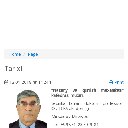
Home
Page
Tarixi
12.01.2018
11244
Print
“Nazariy va qurilish mexanikasi”
kafedrasi mudiri,
texnika fanlari doktori, professor,
O‘z R FA akademigi
Mirsaidov Mirziyod
Теl.: +99871-237-09-81