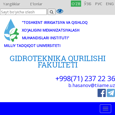
O'ZB
ЎЗБ
РУС
ENG
Yangiliklar
E'lonlar
"TOSHKENT IRRIGATSIYA VA QISHLOQ
XO'JALIGINI MEXANIZATSIYALASH
MUHANDISLARI INSTITUTI"
MILLIY TADQIQOT UNIVERSITETI
GIDROTEKNIKA QURILISHI
FAKULTETI
+998(71) 237 22 36
b.hasanov@tiiame.uz
Togg
navig