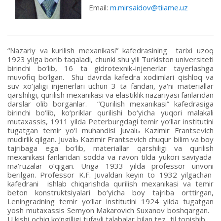
Email:
m.mirsaidov@tiiame.uz
“Nazariy va kurilish mexanikasi” kafedrasining tarixi uzoq 1923 yilga borib taqaladi, chunki shu yili Turkiston universiteti birinchi bo‘lib, 16 ta gidrotexnik-injenerlar tayerlashga muvofiq bo‘lgan. Shu davrda kafedra xodimlari qishloq va suv xo‘jaligi injenerlari uchun 3 ta fandan, ya'ni materiallar qarshiligi, qurilish mexanikasi va elastiklik nazariyasi fanlaridan darslar olib borganlar. “Qurilish mexanikasi” kafedrasiga birinchi bo‘lib, ko‘priklar qurilishi bo‘yicha yuqori malakali mutaxassis, 1911 yilda Peterburgdagi temir yo‘llar institutini tugatgan temir yo‘l muhandisi Juvalь Kazimir Frantsevich mudirlik qilgan. Juvalь Kazimir Frantsevich chuqur bilim va boy tajribaga ega bo‘lib, materiallar qarshiligi va qurilish mexanikasi fanlaridan sodda va ravon tilda yukori saviyada ma'ruzalar o‘qigan. Unga 1933 yilda professor unvoni berilgan. Professor K.F. Juvaldan keyin to 1932 yilgachan kafedrani ishlab chiqarishda qurilish mexanikasi va temir beton konstruktsiyalari bo‘yicha boy tajriba orttirgan, Leningradning temir yo‘llar institutini 1924 yilda tugatgan yosh mutaxassis Semyon Makarovich Suxanov boshqargan. U kishi ochiq ko‘ngilligi tufayli talabalar bilan tez til topishib, o‘qigan ma'ruzalarini tushunarli va qiziqarli o‘tar edi. S. M. Suxanovni tanigan odamlar va shogirdlari hozirgacha o‘zlarining sevimli ustozi va yaqin do‘sti sifatida eslaydilar. 1932-1946 yillarda kafedraga temir yo‘l qurilishi muhandisi Konstantin Trofimovich Venediktov mudirlik qilgan. Uning o‘qituvchilik faoliyati 1932 yilda O‘rta Osiyo sanoat institutida «Qurilish mexanikasi» fanidan dars berishdan boshlangan bo‘lib, keyinchalik esa Toshkent irrigatsiya va qishloq xo‘jaligini mexanizatsiyalash muhandislari institutida "Qurilish mexanikasi» kafedrasini boshqargan. U kishi 1948 yilda texnika fanlari nomzodi ilmiy darajasini olgan. K.T. Venediktov professor S. M. Suxanovning pedagogik an'analarini davom ettirib, uning o‘qigan ma'ruzalari ham o‘zining tushunarliligi, mantiqliligi va aniqliligi bilan ajralib turgan. 1959-1976 yillarda dotsent Ivan Ignatevich Gribanov kafedraning to‘rtinchi rahbari sifatida faoliyat ko‘rsatgan. Uning rahbarligida "Qurilish mexanikasi" kafedrasi o‘z taraqqiyotini davom ettirdi. Bu davrda o‘qituvchilar soni ortib, ish sifati yaxshilandi, darslar mazmuni ancha chuqurlashgan. Ivan Ignatьevich kafedra qoshida materialarni sinash laboratoriyasini tashkil etishga ko‘p kuch sarfladi. U kishining g‘ayrati tufayli kafedra jamoasining ilmiy ishlari jonlangan va o‘quv jarayoni yaxshilangan. 1976-1980 yillarda kafedraga dotsent Vladimir Nikolayevich Frolov mudirlik qilgan. U 1958 yili Toshkent temir yo‘l transporti institutini tamomlab, ishlab chiqarishda ancha amaliy tajriba orttirgan injener edi. U kafedraga 1961 yilda assistent lavozimiga ishga kelib, I.I.Gribanov boshchiligida ilmiy ish boshlab, 1968 yilda texnika fanlari nomzodi ilmiy darajasini olishga erishgan. 1980-1991 yillarda dotsent Abdulla Ostonovich Qurbonov kafedraga mudirlik qilgan. U 1970 yilda Toshkent irrigatsiya va qishloq xo‘jaligini mexanizatsiyalash injenerlari institutining Gidromelioratsiya fakulьtetini tugatib, kafedrada assistent lavozimida ish boshlagan. 1973-1975 yillarda Sobiq Ittifoq "VODGEO"- Butunittifoq ilmiy tekshirish institutining "Gidrotexnika inshootlari" laboratoriyasida aspiranturani o‘tagan. A. O. Qurbonov kafedraning metodik ishlarini, xodimlarning ish sharoitini yaxshilash yo‘lida ko‘p ishlarni amalga oshirgan. “Nazariy mexanika” kafedrasi esa institutda 1946 yilda tashkil qilingan bo‘lib, bu kafedraga 1949 yilgacha dotsent N.A.Salarov, 1949-1968 yillarda dotsent M.G.Klebanskiy, 1968-1978 yillarda dotsent D.G.Mavlonova, 1978-1989 yillarda dotsent L.I.Tolipova, U.Mambetov, 1989 - 1997 yillarda professor Q.Latipov va 1997-2000 yillarda professor G‘.Sh.Zokirovlar rahbarlik qilishgan. 2000-2004 yillarda «Nazariy mexanika» kafedrasiga dotsent Q.Xusanov mudirlik qilgan. 1991 yilda "Qurilish mexanikasi" kafedrasiga texnika fanlari doktori, professor Mirsaidov Mirziyod Mirsaidovich mudir etib saylanib, to hozirgi kungacha «Nazariy va qurilish mexanikasi» kafedrasiga mudirlik qilib kelmoqda. M.Mirsaidov 1971 yilda Toshkent politexnika institutini injener-mexanik ixtisosligi, 1986 yilda Toshkent Davlat universitetini matematika ixtisosligi bo‘yicha tugatgan. 1971 yilda o‘zining mehnat faoliyatini O‘zbekiston Respublikasi Fanlar Akademiyasining mexanika va inshootlar seysmik mustahkamligi institutida muhandislik lavozimidan boshlab, shu institutda laboratoriya mudiri lavozimigacha bo‘lgan bosqichlarni bosib o‘tgan. 1973-1976 yillarda Moskva elektron mashinasozlik institutining «Mexanika» kafedrasida aspriranturada o‘qib, shu institut qoshidagi Ilmiy kengashda 1976 yilda “Deformatsiyalanuvchan qattiq jism mexanikasi” ixtisosligi bo‘yicha fizika-matematika fanlari bo‘yicha fan nomzodi ilmiy darajasini olishi uchun nomzodlik dissertatsiyasini yoqlagan. 1986 yilda shu ixtisoslik bo‘yicha Sobik Ittifoq fanlari Akademiyasining Sibirь bo‘limi (Novosibirsk sh.) Prezidiumi qoshidagi Ilmiy Kengashda shu ixtisoslik buyicha texnika fanlari doktori ilmiy darajasini olish uchun doktorlik dissertatsiyasini yoqlagan. M.Mirsaidov 1991 yilda professor unvonini olgan, 2017 yilda O‘zbekiston Respublikasi FA akademigi etib saylangan. M.Mirsaidov “Deformatsiyalanuvchan qattiq jism mexanikasi” va “Inshootlar dinamikasi” sohalarining nazariyasi va amaliyotiga salmoqli hissa qo‘shgan o‘z ilmiy maktabiga ega bo‘lgan taniqli olimlardan biri hisoblanadi. M.Mirsaidov va shogirdlari tomonidan ”Deformatsiyalanuvchan qattiq jism mexanikasi” va “Gidrotexnika inshootlar dinamikasi” yo‘nalishlari bo‘yicha olingan ilmiy natijalar, ishlab chiqilgan nazariya va uslublar mexanika fanida katta ilmiy ahamiyatga ega bo‘lgan ko‘p istiqbolli yangi ilmiy yo‘nalishlarning asosini tashkil qiladi. M.Mirsaidovning ilmiy rahbarligida 17 ta fan nomzodi, 4 ta fan doktori tayyorlangan va ular hozirgi kunda Respublikamizning turli sohalarida faoliyat ko‘rsatib kelmoqdalar. Shu bilan birga M.Mirsaidov o‘z shogirdlari bilan birga 7 ta monografiya, 17 ta darslik va o‘quv qo‘llanmalar, 400 dan ortiq maqolalar chop qilib 40 dan ortiq avtorlik guvohnomalarining muallifi xisoblanadi. Kafedrada olib borilgan ilmiy ish natijalari bo‘yicha 40 dan ortiq ilmiy maqolalar chet ellarda (AQSh, Yaponiya, Singapur, Italiya, Avstriya, Vьetnam, Braziliya, Portugaliya, Xorvatiya, Serbiya, Rossiya, Ukraina davlatlarida) impakt faktori yuqori bo‘lgan jurnallarda, Scopus bazasi ro‘yxatiga kirgan konferentsiya materiallarida ingliz tilida chop qilingan. Chop qilingan darslik va o‘quv qo‘llanmalarning 3 tasi har xil yillarda Respublikada “Eng yaxshi darslik”, “Eng yaxshi o‘quv qo‘llanma” deb tan olingan. 6 ta darslik va o‘quv qo‘llanmalar Qozog‘iston Respublikasida qozoq tiliga tarjima qilingan. Kafedra professor-o‘qituvchilari tomonidan ishlab chiqilgan ilmiy ishlanmalar kafedrada chop qilingan darslik va o‘quv qo‘llanmalarga kiritilgan. “Nazariy va qurilish mexanikasi» kafedrasi o‘qituvchilari tomonidan doimiy ravishda davlat byudjeti va grantlar asosida fundamental va amaliy tadqiqotlar bo‘yicha ilmiy tadkikot ishlari bajarib kelinmokda. Hozirgi kunda kafedrada O‘zbekiston Respublikasi Vazirlar mahkamasi huzuridagi Seysmologiya, inshootlarning seysmik mustahkamligi va seysmik xavfsizlikni ta'minlash sohasini qo‘llab quvvatlash jamg‘armasi tomonidan moliyalashtirilgan, 2022-2023 yilllarda bajarilishi belgilangan №29/2022-sonli “Gruntli to‘g‘onlarning zilzilabardoshligini to‘g‘on tanasi bo‘yicha tarqaladigan noturg‘un filьtratsiya jarayonini hisobga olgan holda baholash” mavzusidagi amaliy, O‘zbekiston Respublikasi Innovatsion rivojlanish vazirligi bilan tuzilgan, 2021-2026 yilarda bajarilishi belgilangan №FZ-20200929327-sonli “Gruntning namlanganlik va chiziqsiz filьtratsiyani hisobga olgan holda gruntli to‘g‘onlarning mustahkamlik ishonchliligini baholash nazariyasi va usulini ishlab chiqish” mavzusidagi fundamental grant loyihalar buyicha ilmiy tadqiqot ishlari olib borilmokda. 2020-2021 o‘quv yilidan boshlab kafedra qoshida “Mexanika va matematik modellashtirish” bakalavriatura yo‘nalishi bo‘yicha oliy ma'lumotli kadrlar tayyorlash boshlandi. 2021 yilda kafedra yangi ilmiy va o‘quv laboratoriya jihozlarini olib ishga tushirishdi. Shu bilan birga kafedra qoshida “Mexanika va matematik modellashtirish” nomli zamonaviy kompьyuterlar va axborot-kommunikatsion texnologiyalari bilan jihozlangan o‘quv-laboratoriya xonasi tashkil qilindi. Kafedraning shu darajaga yetishida, ya'ni mustaqil Respublikamiz uchun yetuk injener, bakalavr va magistr kadrlarni tayyorlashda kafedrada uzoq vaqtlar davomida quyidagi o‘qituvchilar, ya'ni professor V.N.Punagin va dotsentlar A.M.Godovannikov, V.N.Frolov, K.Yu.Yusupov, V.N.Manin, D.G.Mavlonova, L.I.Boymurodova, M.Karimova, B. Atajanov, I.Shulьgina, N.V.Xasanovalar, katta o‘qituvchilar A.A.Tolkodubova, L.I.Osipova, L.X. Mamasheva, F.M.Gaynulina, N.P. Kuzьmina, K.I.Malыshev, G.V.Broun, M.R. Mansurova, F.Ziyaevlar va assistentlar T. P. Kotova, I.A.Shalь fidoyilik ko‘rsatib mehnat qilishganini alohida ta'kidlab o‘tishni lozim deb hisoblaymiz. Hozirgi kunda kafedrada t.f.d., prof. T.M.Mavlonov, t.f.d., prof T.Z.Sultanov, f.-m.f.d., prof. K.S.Sultanov, t.f.d., prof. A.A.Abduvaliyev, f.-m.f.n, dots. Q.Xusanov, PhD, dots.B.Sh.Yuldoshev, t.f.n., dots. Sh.Xudoynazarov, f.-m.f.n., dots. A.N.Ishmatov, dots. E.S.Toshmatov, dots. J.A.Yarashov, k.o‘q. B.Urinov, ass. I.Hazratqulovlar bakalavr va magistrlarni tayyorlashda faol mehnat qilib kelishmoqda. 2021 yilda kafedraning 2 ta o‘kituvchisi J.Yarashev va E.Toshmatovlar PhD ilmiy darajasini olish uchun o‘z dissertatsiyalarini himoya qilishdi. Hozirgi kunda kafedra qoshida 7 ta tayanch doktorantlar (D.Jurayev, Q.Turajonov, S.Xamidov, Z.Urazmuxamedova, O. Vafoyeva, A. Nu'monov, M. Berdiyevlar) PhD dissertatsiyalari ustida ilmiy ish olib borishmokdalar. 2022 yilda GTQ fakulьteti 207-guruh talabas