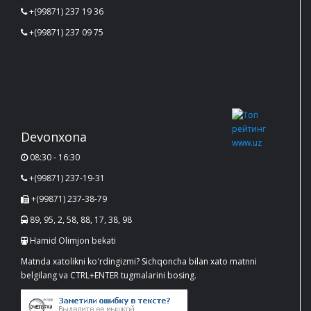
+(99871) 237 19 36
+(99871) 237 09 75
Devonxona
08:30 - 16:30
+(99871) 237-19-31
+(99871) 237-38-79
89, 95, 2, 58, 88, 17, 38, 98
Hamid Olimjon bekati
Matnda xatolikni ko'rdingizmi? Sichqoncha bilan xato matnni
belgilang va CTRL+ENTER tugmalarini bosing.