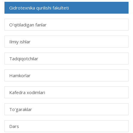
Gidrotexnika qurilishi fakulteti
O'qitiladigan fanlar
Ilmiy ishlar
Tadqiqotchilar
Hamkorlar
Kafedra xodimlari
To'garaklar
Dars