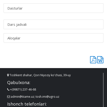
Dasturlar
Dars jadvali
Aloqalar
Toshkent shahar, Qori Niyoziy ko'chasi, 39-uy
Qabulxona:
+(99871) 237-46-68
admin@tiiame.uz; tosh.imi@agro.uz
Ishonch telefonlari: