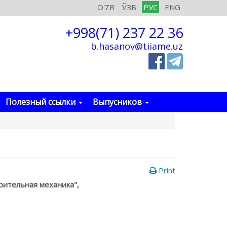
O'ZB
ЎЗБ
РУС
ENG
+998(71) 237 22 36
b.hasanov@tiiame.uz
Полезный ссылки
Выпусников
Print
оительная механика",