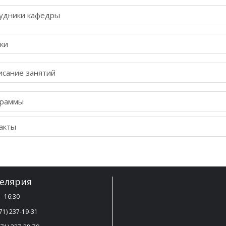
удники кафедры
ки
исание занятий
раммы
акты
елярия
- 16:30
71) 237-19-31