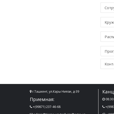
Сотр
Круж
Расп
Прог
Конт
Канц
г.Ташкент, ул.Кары Ниязи, д-39
Приемная:
08:30 
+(99871) 237-46-68
+(998