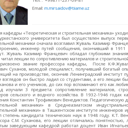
Тел. : +99871-237-09-81
Email:
m.mirsaidov@tiiame.uz
оено звание профессора кафедры, После К.Ф.Жуваля кафедру до 1932 года возглавил Семен Макарович Суханов, молодой специалист, получивший богатый опыт строительной механики и железобетонных конструкций на производстве, окончив Ленинградский институт путей сообщения в 1924 году. Благодаря своей широте взглядов он быстро ладил со студентами, а его лекции были понятными и интересными. Люди, знавшие С.М. Суханова и его учеников, до сих пор вспоминают его как любимого учителя и близкого друга. Студенты в тот период изучали 3 предмета: сопротивление материалов, строительная механика и теория упругости для инженеров сельского и водного хозяйства. В 1932-1946 годах кафедрой руководил инженер-строитель путей сообщения Константин Трофимович Венедиктов. Педагогическую деятельность начал в 1932 году с преподавания «Строительной механики» в Среднеазиатском индустриальном институте, затем заведовал кафедрой «Строительной механики» в Ташкентском институте инженеров ирригации и механизации сельского хозяйства, получил степень кандидата технических наук в 1948 году. К.Т. Венедиктов продолжил педагогические традиции профессора С.М. Суханова, его лекции отличались понятностью, логичностью и точностью. В 1959-1976 годах четвертым заведующим кафедрой работал доцент Иван Игнатьевич Грибанов. Под его руководством кафедра «Строительная механика» продолжила свое развитие. В этот период увеличилось количество учителей, улучшилось качество работы, углубилось содержание занятий. Иван Игнатьевич приложил немало усилий для организации на кафедре лаборатории испытаний материалов. Благодаря его энтузиазму была возрождена научная работа коллектива кафедры и улучшен учебный процесс. В 1976-1980 годах кафедру возглавлял доцент Владимир Николаевич Фролов. Он окончил Ташкентский институт железнодорожного транспорта в 1958 году и был инженером, получившим большой практический опыт на производстве. Пришел на кафедру ассистентом в 1961 году и начал научную работу под руководством И.И.Грибанова, в 1968 г. получил ученую степень кандидата технических наук. В 1980-1991 годах заведующим кафедрой был доцент Абдулла Остонович Курбанов. В 1970 году окончил гидромелиоративный факультет Ташкентского института инженеров ирригации и механизации сельского хозяйства и начал работать ассистентом кафедры. В 1973-1975 годах окончил аспирантуру лаборатории «Гидротехнические сооружении» бывшего Всесоюзного научно-исследовательского института «ВОДГЕО». А. О. Курбанов проделал большую работу по улучшению методической работы кафедры и условий труда сотрудников. Кафедра «Теоретическая механика» была создана в институте в 1946 г., до 1949 г. ее возглавлял доцент Н.А. Саларов, в 1949-1968 гг. - доцент М.Г. Клебанский, в 1968-1978 гг. - доцент Д.Г.Мавлянова. Руководителями кафедры были доценты Л. И. Толипова, У. Мамбетов, а в 1989-1997 годах - профессор К. Латыпов и в 1997-2000 годах - профессор Г.Ш. Зокиров. В 2000-2004 годах кафедрой «Теоретическая механика» руководил доцент К. Хусанов. В 1991 году заведующим кафедрой «Строительная механика» был избран доктор технических наук, профессор Мирзиёд Мирсаидович Мирсаидов, который по настоящее время является заведующим кафедрой «Теоретическая и строительная механика». М. Мирсаидов окончил Ташкентский политехнический институт в 1971 году по специальности инженер-механик, а в 1986 году Ташкентский государственный университет по специальности математик. В 1971 году начал трудовую деятельность в Институте механики и сейсмостойкости сооружении Академии наук Узбекистана, начиная с должности инженера и заканчивая должностью заведующего лабораторией этого института. В 1973-1976 годах учился в аспирантуре на кафедре «Механика» Московского института электронного машиностроения, а в 1976 году защитил кандидатскую диссертацию на соискание ученой степени кандидата физико-математических наук по специальности «Механика деформируемого твердого тела» на Ученом совете этого же института. В 1986 году защитил докторскую диссертацию на соискание ученой степени доктора технических наук на Научном совете при Президиуме Сибирского отделения Академии наук бывшего СССР (г. Новосибирск) по той же специальности. М.Мирсаидов получил звание профессора в 1991 году. В 2004 году к кафедре “Строительная механика” присоединилась кафедра “Теоретическая механика”, с этого года и по настоящее время кафедра носит название “Теоретическая и строительная механика” В 2017 году Мирсаидов М.М. избран академиком АН Республики Узбекистан. М. Мирсаидов – один из известных ученых, имеющий свою научную школу, внесший значительный вклад в теорию и практику направлений как «Механика деформируемого твердого тела» и «Динамика конструкций». Научные результаты, полученные М.Мирсаидовым и его учениками в таких областях как «Механика деформируемого твердого тела» и «Динамика гидротехнических сооружений», разработанные теории и методы составляют основу многих перспективных новых научных направлений, имеющих большое научное значение в науке о механике. Под научным руководством М.Мирсаидова подготовлено 17 кандидатов наук, 4 доктора наук, которые в настоящее время работают в различных областях нашей республики. При этом М.Мирсаидов вместе со своими учениками опубликовал 7 монографий, 17 учебников и учебных пособий, более 400 статей и считается автором боле