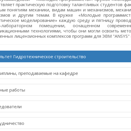
льтет Гидротехническоe строительство
иплины, преподаваемые на кафедре
ные работы
едователи
удничество