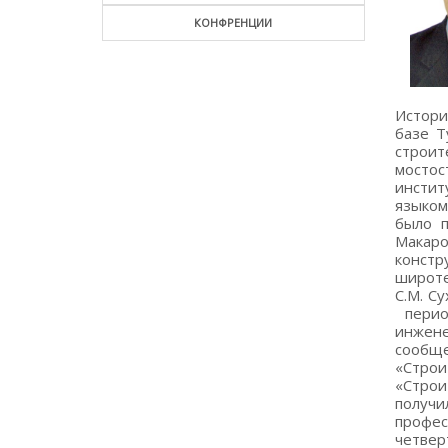
КОНФРЕНЦИИ
История кафедры «Теоретическая и строительная механика» уходит своими корнями в далекий 1923 год, когда на базе Туркестанского университета был осуществлен выпуск первых 16 специалистов гидротехников. Кафедру строительной механики сначала возглавил Жуваль Казимир Францевич, высококвалифицированный специалист по мостостроению, инженер путей сообщения, окончивший в 1911 году Санкт-Петербургский железнодорожный институт. Жуваль Казимир Францевич обладал глубокими знаниями и богатым опытом, простым и доступным языком читал лекции по сопротивлению материалов и строительной механике на высоком уровне. В 1933 году ему было присв