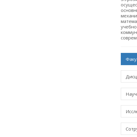
Факу
Дисц
Науч
Иссл
Сотр