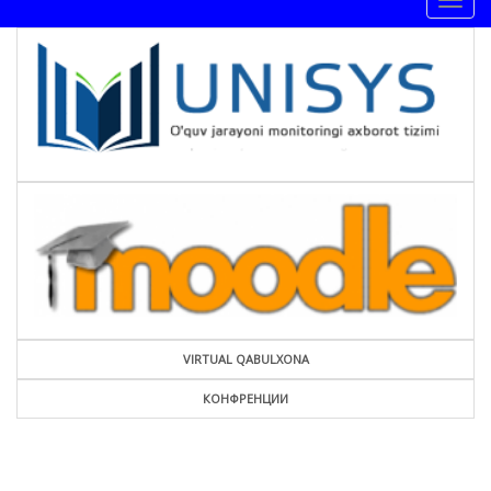
Togg
navig
VIRTUAL QABULXONA
КОНФРЕНЦИИ