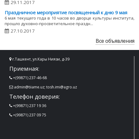
29.11.2017
Праздничное мероприятие посвященный к дню 9 мая
6 ​мая текущего года в 10 часов во дворце культуры института,
прошло духовно-просветительное праздн...
27.10.2017
Все объявления
г.Ташкент, ул.Кары Ниязи, д-39
Приемная:
+(99871) 237-46-68
admin@tiiame.uz; tosh.imi@agro.uz
Телефон доверия:
+(99871) 237 19 36
+(99871) 237 09 75