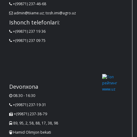
+(99871) 237-46-68
admin@tiiame.uz; tosh.imi@agro.uz
Ishonch telefonlari:
+(99871) 237 19 36
+(99871) 237 09 75
Devonxona
08:30 - 16:30
+(99871) 237-19-31
+(99871) 237-38-79
89, 95, 2, 58, 88, 17, 38, 98
Hamid Olimjon bekati