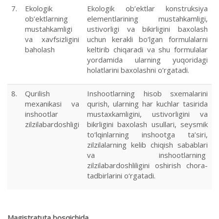
7.
Ekologik
Ekologik ob’ektlar konstruksiya
ob’ektlarning
elementlarining mustahkamligi,
mustahkamligi
ustivorligi va bikirligini baxolash
va xavfsizligini
uchun kerakli bo‘lgan formulalarni
baholash
keltirib chiqaradi va shu formulalar
yordamida ularning yuqoridagi
holatlarini baxolashni o‘rgatadi.
8.
Qurilish
Inshootlarning hisob sxemalarini
mexanikasi va
qurish, ularning har kuchlar tasirida
inshootlar
mustaxkamligini, ustivorligini va
zilzilabardoshligi
bikrligini baxolash usullari, seysmik
to‘lqinlarning inshootga ta’siri,
zilzilalarning kelib chiqish sabablari
va inshootlarning
zilzilabardoshliligini oshirish chora-
tadbirlarini o‘rgatadi.
Magistratuta bosqichida