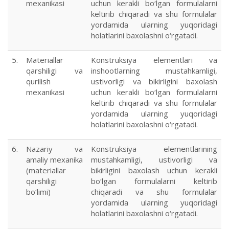
mexanikasi
uchun kerakli bo‘lgan formulalarni
keltirib chiqaradi va shu formulalar
yordamida ularning yuqoridagi
holatlarini baxolashni o‘rgatadi.
5.
Materiallar
Konstruksiya elementlari va
qarshiligi va
inshootlarning mustahkamligi,
qurilish
ustivorligi va bikirligini baxolash
mexanikasi
uchun kerakli bo‘lgan formulalarni
keltirib chiqaradi va shu formulalar
yordamida ularning yuqoridagi
holatlarini baxolashni o‘rgatadi.
6.
Nazariy va
Konstruksiya elementlarining
amaliy mexanika
mustahkamligi, ustivorligi va
(materiallar
bikirligini baxolash uchun kerakli
qarshiligi
bo‘lgan formulalarni keltirib
bo‘limi)
chiqaradi va shu formulalar
yordamida ularning yuqoridagi
holatlarini baxolashni o‘rgatadi.