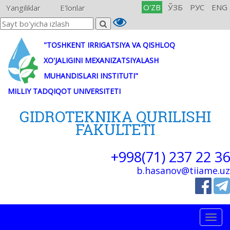
O'ZB
ЎЗБ
РУС
ENG
Yangiliklar
E'lonlar
"TOSHKENT IRRIGATSIYA VA QISHLOQ
XO'JALIGINI MEXANIZATSIYALASH
MUHANDISLARI INSTITUTI"
MILLIY TADQIQOT UNIVERSITETI
GIDROTEKNIKA QURILISHI
FAKULTETI
+998(71) 237 22 36
b.hasanov@tiiame.uz
Togg
navig