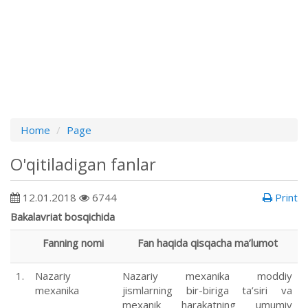
Home
Page
O'qitiladigan fanlar
12.01.2018
6744
Print
Bakalavriat bosqichida
Fanning nomi
Fan haqida qisqacha ma’lumot
1.
Nazariy
Nazariy mexanika moddiy
mexanika
jismlarning bir-biriga ta’siri va
mexanik harakatning umumiy