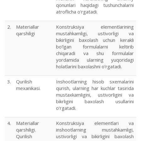
qonunlari haqidagi tushunchalarni
atroflicha o‘rgatadi.
2.
Materiallar
Konstruksiya elementlarining
qarshiligi
mustahkamligi, ustivorligi va
bikirligini baxolash uchun kerakli
bo‘lgan formulalarni keltirib
chiqaradi va shu formulalar
yordamida ularning yuqoridagi
holatlarini baxolashni o‘rgatadi.
3.
Qurilish
Inshootlarning hisob sxemalarini
mexanikasi.
qurish, ularning har kuchlar tasirida
mustaxkamligini, ustivorligini va
bikrligini baxolash usullarini
o‘rgatadi.
4.
Materiallar
Konstruksiya elementlari va
qarshiligi.
inshootlarning mustahkamligi,
Qurilish
ustivorligi va bikirligini baxolash