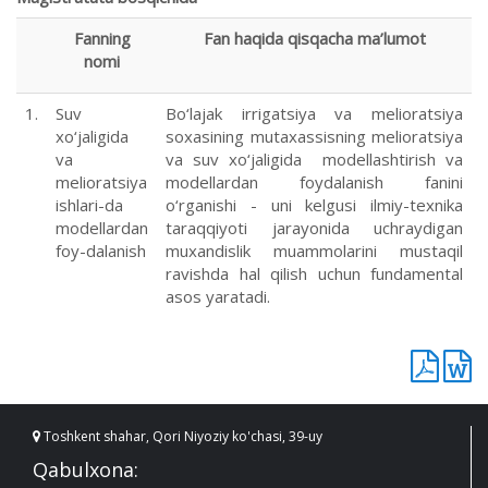
Fanning
Fan haqida qisqacha ma’lumot
nomi
1.
Suv
Bo‘lajak irrigatsiya va melioratsiya
xo‘jaligida
soxasining mutaxassisning melioratsiya
va
va suv xo‘jaligida modellashtirish va
melioratsiya
modellardan foydalanish fanini
ishlari-da
o‘rganishi - uni kelgusi ilmiy-texnika
modellardan
taraqqiyoti jarayonida uchraydigan
foy-dalanish
muxandislik muammolarini mustaqil
ravishda hal qilish uchun fundamental
asos yaratadi.
Toshkent shahar, Qori Niyoziy ko'chasi, 39-uy
Qabulxona: