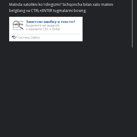
Matnda xatolikni ko'rdingizmi? Sichqoncha bilan xato matnni
belgilang va CTRL+ENTER tugmalarini bosing.