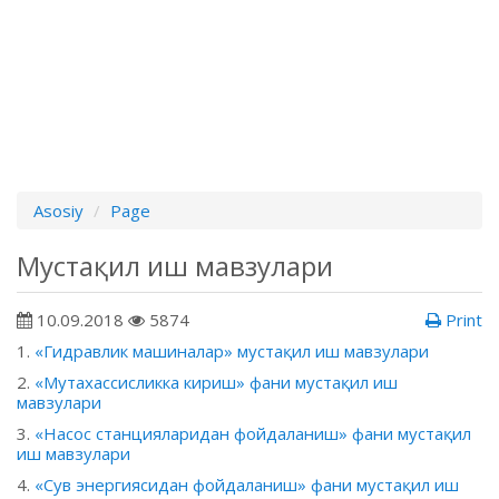
Asosiy
Page
Мустақил иш мавзулари
10.09.2018
5874
Print
1.
«Гидравлик машиналар» мустақил иш мавзулари
2.
«Мутахассисликка кириш» фани мустақил иш
мавзулари
3.
«Насос станцияларидан фойдаланиш» фани мустақил
иш мавзулари
4.
«Сув энергиясидан фойдаланиш» фани мустақил иш