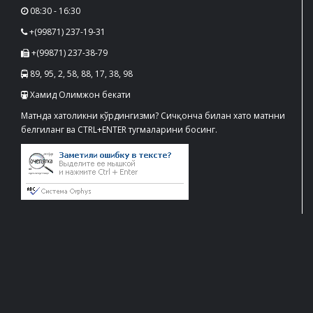
08:30 - 16:30
+(99871) 237-19-31
+(99871) 237-38-79
89, 95, 2, 58, 88, 17, 38, 98
Хамид Олимжон бекати
Матнда хатоликни кўрдингизми? Сичқонча билан хато матнни
белгиланг ва CTRL+ENTER тугмаларини босинг.