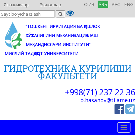
O'ZB
ЎЗБ
РУС
ENG
Янгиликлар
Эълонлар
“ТОШКЕНТ ИРРИГАЦИЯ ВА ҚИШЛОҚ
ХЎЖАЛИГИНИ МЕХАНИЗАЦИЯЛАШ
МУҲАНДИСЛАРИ ИНСТИТУТИ”
МИЛЛИЙ ТАДҚИҚОТ УНИВЕРСИТЕТИ
ГИДРОТЕХНИКА ҚУРИЛИШИ
ФАКУЛЬТЕТИ
+998(71) 237 22 36
b.hasanov@tiiame.uz
Togg
navig