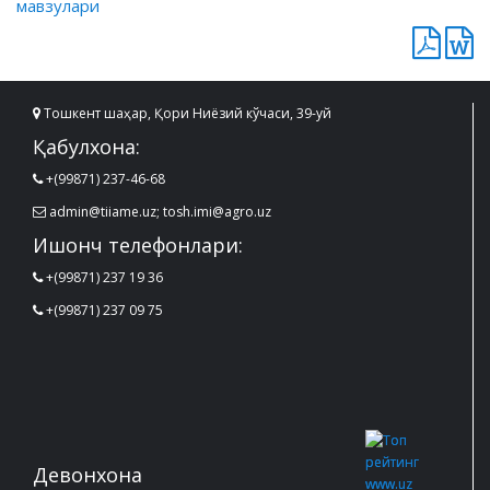
мавзулари
Тошкент шаҳар, Қори Ниёзий кўчаси, 39-уй
Қабулхона:
+(99871) 237-46-68
admin@tiiame.uz; tosh.imi@agro.uz
Ишонч телефонлари:
+(99871) 237 19 36
+(99871) 237 09 75
Девонхона