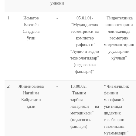
унвони
1
Исматов
-
05.01.01-
“Гидротехника
Бахтиёр
“Муҳандислик
иншоотларини
Саъдулла
геометрияси ва
лойиҳалшда
ўғли
компютер
геометрик
графикаси”
моделлаштириш
“Аудио и ведио
усулларини
технологиялар”
қўллаш”
(педагогика
фанлари)”
2
-
Жийенбайева
13.00.02.
‘‘Чизмачилик
Нағийма
“Таълим
фанини
Кайратдин
тарбия
масофавий
қизи
назарияси ва
ўқитишда
методикаси”
дидактик
(педагогика
талабларни
фанлари)
таъминлаш
муаммолари”