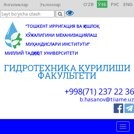
O'ZB
ЎЗБ
РУС
ENG
Янгиликлар
Эълонлар
“ТОШКЕНТ ИРРИГАЦИЯ ВА ҚИШЛОҚ
ХЎЖАЛИГИНИ МЕХАНИЗАЦИЯЛАШ
МУҲАНДИСЛАРИ ИНСТИТУТИ”
МИЛЛИЙ ТАДҚИҚОТ УНИВЕРСИТЕТИ
ГИДРОТЕХНИКА ҚУРИЛИШИ
ФАКУЛЬТЕТИ
+998(71) 237 22 36
b.hasanov@tiiame.uz
Togg
navig