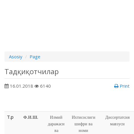
Asosiy
Page
Тадқиқотчилар
16.01.2018
6140
Print
Т.р
Ф.И.Ш.
Илмий
Ихтисослиги
Диссертатсия
даражаси
шифри ва
мавзуси
ва
номи