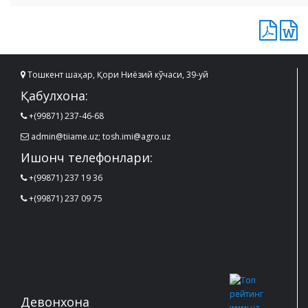
Тошкент шаҳар, Қори Ниёзий кўчаси, 39-уй
Қабулхона:
+(99871) 237-46-68
admin@tiiame.uz; tosh.imi@agro.uz
Ишонч телефонлари:
+(99871) 237 19 36
+(99871) 237 09 75
Девонхона