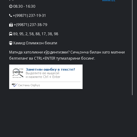
08:30 - 16:30
+(99871) 237-19-31
+(99871) 237-38-79
89, 95, 2, 58, 88, 17, 38, 98
Хамид Олимжон бекати
Матнда хатоликни кўрдингизми? Сичқонча билан хато матнни
белгиланг ва CTRL+ENTER тугмаларини босинг.