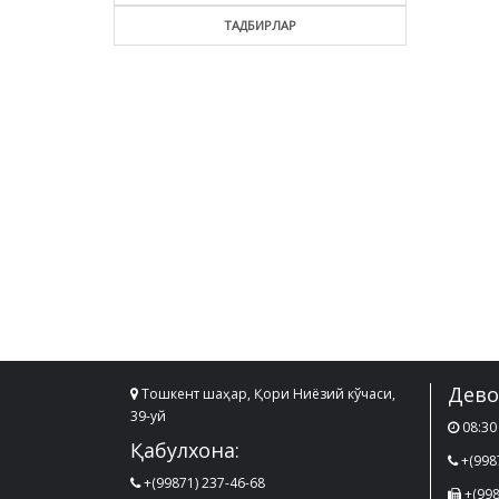
ТАДБИРЛАР
Дево
Тошкент шаҳар, Қори Ниёзий кўчаси,
39-уй
08:30 
Қабулхона:
+(998
+(99871) 237-46-68
+(998