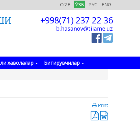
O'ZB
ЎЗБ
РУС
ENG
ШИ
+998(71) 237 22 36
b.hasanov@tiiame.uz
ли хаволалар
Битирувчилар
Print