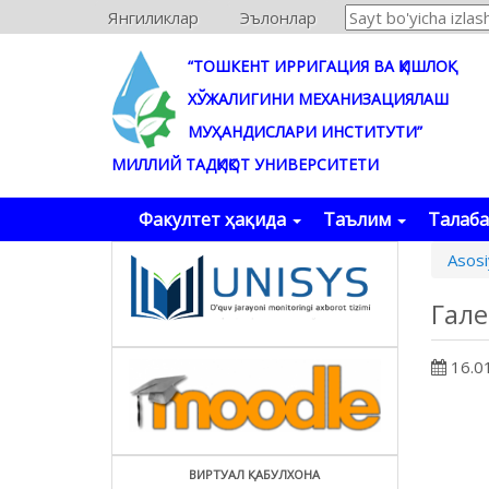
Янгиликлар
Эълонлар
“ТОШКЕНТ ИРРИГАЦИЯ ВА ҚИШЛОҚ
ХЎЖАЛИГИНИ МЕХАНИЗАЦИЯЛАШ
МУҲАНДИСЛАРИ ИНСТИТУТИ”
МИЛЛИЙ ТАДҚИҚОТ УНИВЕРСИТЕТИ
Факултет ҳақида
Таълим
Талаб
Asosi
Гал
16.0
ВИРТУАЛ ҚАБУЛХОНА