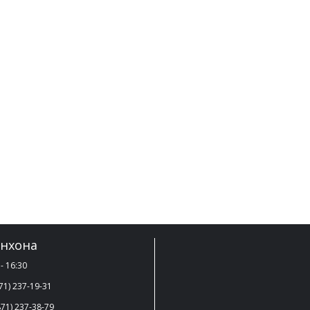
нхона
- 16:30
71) 237-19-31
71) 237-38-79