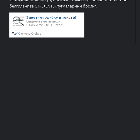
белгиланг ва CTRL+ENTER тугмаларини босинг.