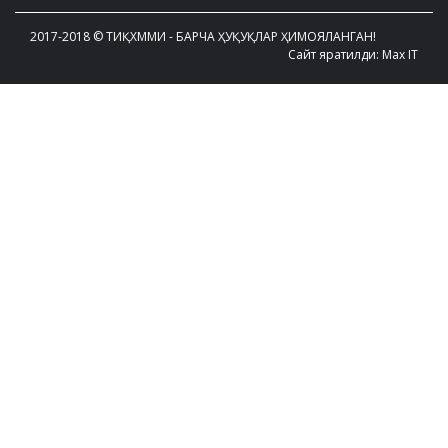
2017-2018 © ТИҚХММИ - БАРЧА ҲУҚУҚЛАР ҲИМОЯЛАНГАН!
Сайт яратилди: Max IT