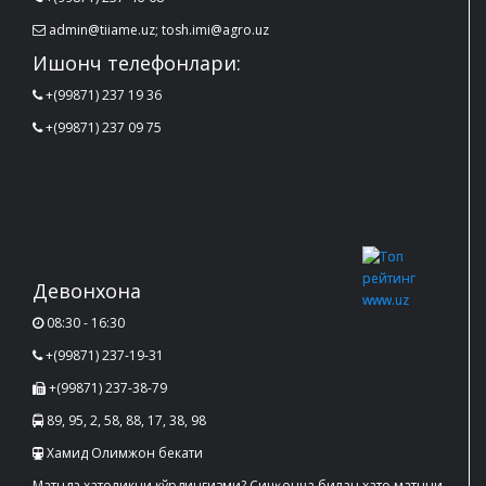
admin@tiiame.uz; tosh.imi@agro.uz
Ишонч телефонлари:
+(99871) 237 19 36
+(99871) 237 09 75
Девонхона
08:30 - 16:30
+(99871) 237-19-31
+(99871) 237-38-79
89, 95, 2, 58, 88, 17, 38, 98
Хамид Олимжон бекати
Матнда хатоликни кўрдингизми? Сичқонча билан хато матнни