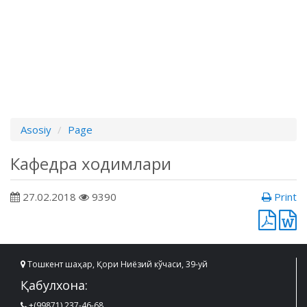
Asosiy
Page
Кафедра ходимлари
27.02.2018
9390
Print
Тошкент шаҳар, Қори Ниёзий кўчаси, 39-уй
Қабулхона:
+(99871) 237-46-68